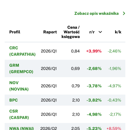
Zobacz opis wskaźnika
Cena /
Profil
Raport
Wartość
r/r
k/k
księgowa
CRC
2026/Q1
0,84
+3,99%
-2,46%
(CARPATHIA)
GRM
2026/Q1
0,69
-2,68%
-1,96%
(GREMPCO)
NOV
2026/Q1
0,79
-3,78%
-4,97%
(NOVINA)
BPC
2026/Q1
2,10
-3,82%
-0,43%
CSR
2026/Q1
2,10
-4,98%
-2,17%
(CASPAR)
NWA (NWAI)
2026/Q2
2,05
-5,23%
+8,59%