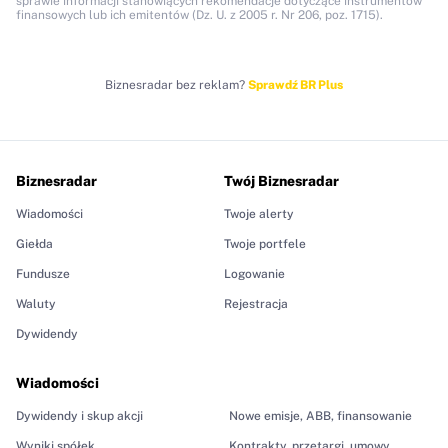
sprawie informacji stanowiących rekomendacje dotyczące instrumentów
finansowych lub ich emitentów (Dz. U. z 2005 r. Nr 206, poz. 1715).
Biznesradar bez reklam?
Sprawdź BR Plus
Biznesradar
Twój Biznesradar
Wiadomości
Twoje alerty
Giełda
Twoje portfele
Fundusze
Logowanie
Waluty
Rejestracja
Dywidendy
Wiadomości
Dywidendy i skup akcji
Nowe emisje, ABB, finansowanie
Wyniki spółek
Kontrakty, przetargi, umowy