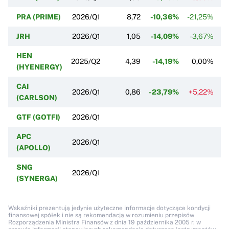
PRA (PRIME)
2026/Q1
8,72
-10,36%
-21,25%
JRH
2026/Q1
1,05
-14,09%
-3,67%
HEN
2025/Q2
4,39
-14,19%
0,00%
(HYENERGY)
CAI
2026/Q1
0,86
-23,79%
+5,22%
(CARLSON)
GTF (GOTFI)
2026/Q1
APC
2026/Q1
(APOLLO)
SNG
2026/Q1
(SYNERGA)
Wskaźniki prezentują jedynie użyteczne informacje dotyczące kondycji
finansowej spółek i nie są rekomendacją w rozumieniu przepisów
Rozporządzenia Ministra Finansów z dnia 19 października 2005 r. w