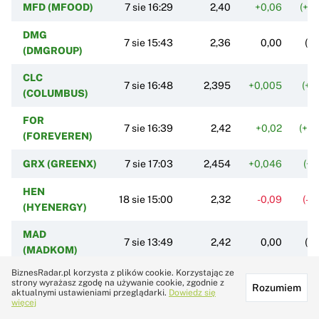
MFD (MFOOD)
7 sie 16:29
2,40
+0,06
(+2
DMG
7 sie 15:43
2,36
0,00
(0
(DMGROUP)
CLC
7 sie 16:48
2,395
+0,005
(+0
(COLUMBUS)
FOR
7 sie 16:39
2,42
+0,02
(+0
(FOREVEREN)
GRX (GREENX)
7 sie 17:03
2,454
+0,046
(+1
HEN
18 sie 15:00
2,32
-0,09
(-3
(HYENERGY)
MAD
7 sie 13:49
2,42
0,00
(0
(MADKOM)
BiznesRadar.pl korzysta z plików cookie. Korzystając ze
06N
strony wyrażasz zgodę na używanie cookie, zgodnie z
7 sie 17:00
2,40
-0,02
(-0
Rozumiem
(06MAGNA)
aktualnymi ustawieniami przeglądarki.
Dowiedz się
więcej