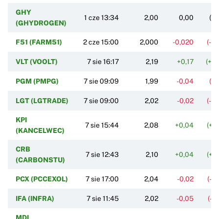
GHY
1 cze 13:34
2,00
0,00
(0
(GHYDROGEN)
F51 (FARM51)
2 cze 15:00
2,000
-0,020
(-0
VLT (VOOLT)
7 sie 16:17
2,19
+0,17
(+8
PGM (PMPG)
7 sie 09:09
1,99
-0,04
(-1
LGT (LGTRADE)
7 sie 09:00
2,02
-0,02
(-0
KPI
7 sie 15:44
2,08
+0,04
(+1
(KANCELWEC)
CRB
7 sie 12:43
2,10
+0,04
(+1
(CARBONSTU)
PCX (PCCEXOL)
7 sie 17:00
2,04
-0,02
(-0
IFA (INFRA)
7 sie 11:45
2,02
-0,05
(-2
MDI