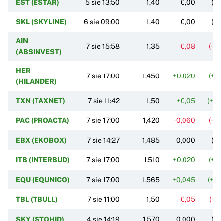
EST (ESTAR)
5 sie 13:50
1,40
0,00
(0
SKL (SKYLINE)
6 sie 09:00
1,40
0,00
(0
AIN
7 sie 15:58
1,35
-0,08
(-5
(ABSINVEST)
HER
7 sie 17:00
1,450
+0,020
(+1
(HILANDER)
TXN (TAXNET)
7 sie 11:42
1,50
+0,05
(+3
PAC (PROACTA)
7 sie 17:00
1,420
-0,060
(-4
EBX (EKOBOX)
7 sie 14:27
1,485
0,000
(0
ITB (INTERBUD)
7 sie 17:00
1,510
+0,020
(+1
EQU (EQUNICO)
7 sie 17:00
1,565
+0,045
(+2
TBL (TBULL)
7 sie 11:00
1,50
-0,05
(-3
SKY (STOHID)
4 sie 14:19
1,570
0,000
(0