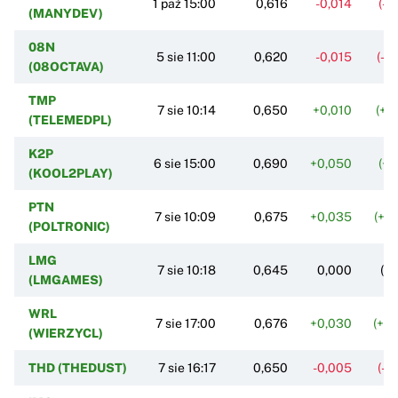
1 paź 15:00
0,616
-0,014
(-2
(MANYDEV)
08N
5 sie 11:00
0,620
-0,015
(-2
(08OCTAVA)
TMP
7 sie 10:14
0,650
+0,010
(+1
(TELEMEDPL)
K2P
6 sie 15:00
0,690
+0,050
(+7
(KOOL2PLAY)
PTN
7 sie 10:09
0,675
+0,035
(+5
(POLTRONIC)
LMG
7 sie 10:18
0,645
0,000
(0
(LMGAMES)
WRL
7 sie 17:00
0,676
+0,030
(+4
(WIERZYCL)
THD (THEDUST)
7 sie 16:17
0,650
-0,005
(-0