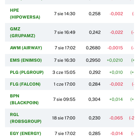
HPE
7 sie 14:30
0,258
-0,002
(-0
(HIPOWERSA)
GMZ
7 sie 16:49
0,242
-0,022
(-8
(GRUPAMZ)
AWM (AIRWAY)
7 sie 17:02
0,2680
-0,0015
(-0
EMS (ENIMSO)
7 sie 16:30
0,2950
+0,0210
(+7
PLG (PLGROUP)
3 cze 15:05
0,292
+0,010
(+3
FLG (FALCON)
1 cze 17:00
0,284
-0,002
(-0
BPN
7 sie 09:55
0,304
+0,014
(+4
(BLACKPOIN)
RGL
18 sie 17:00
0,230
-0,065
(-22
(ROBSGROUP)
EGY (ENERGY)
7 sie 17:02
0,285
-0,014
(-4