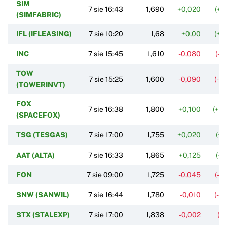
SIM
7 sie 16:43
1,690
+0,020
(+1
(SIMFABRIC)
IFL (IFLEASING)
7 sie 10:20
1,68
+0,00
(+0
INC
7 sie 15:45
1,610
-0,080
(-4
TOW
7 sie 15:25
1,600
-0,090
(-5
(TOWERINVT)
FOX
7 sie 16:38
1,800
+0,100
(+5
(SPACEFOX)
TSG (TESGAS)
7 sie 17:00
1,755
+0,020
(+1
AAT (ALTA)
7 sie 16:33
1,865
+0,125
(+7
FON
7 sie 09:00
1,725
-0,045
(-2
SNW (SANWIL)
7 sie 16:44
1,780
-0,010
(-0
STX (STALEXP)
7 sie 17:00
1,838
-0,002
(-0