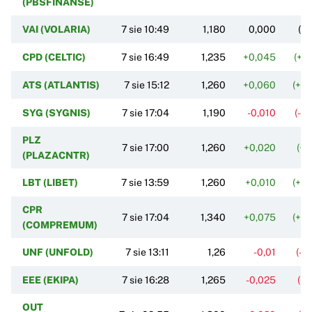
(PBSFINANSE)
VAI (VOLARIA)
7 sie 10:49
1,180
0,000
(0
CPD (CELTIC)
7 sie 16:49
1,235
+0,045
(+3
ATS (ATLANTIS)
7 sie 15:12
1,260
+0,060
(+5
SYG (SYGNIS)
7 sie 17:04
1,190
-0,010
(-0
PLZ
7 sie 17:00
1,260
+0,020
(+1
(PLAZACNTR)
LBT (LIBET)
7 sie 13:59
1,260
+0,010
(+0
CPR
7 sie 17:04
1,340
+0,075
(+5
(COMPREMUM)
UNF (UNFOLD)
7 sie 13:11
1,26
-0,01
(-0
EEE (EKIPA)
7 sie 16:28
1,265
-0,025
(-1
OUT