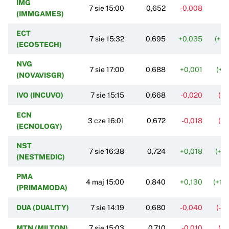
IMG
7 sie 15:00
0,652
-0,008
(-
(IMMGAMES)
ECT
7 sie 15:32
0,695
+0,035
(+5
(ECO5TECH)
NVG
7 sie 17:00
0,688
+0,001
(+0
(NOVAVISGR)
IVO (INCUVO)
7 sie 15:15
0,668
-0,020
(-2
ECN
3 cze 16:01
0,672
-0,018
(-2
(ECNOLOGY)
NST
7 sie 16:38
0,724
+0,018
(+2
(NESTMEDIC)
PMA
4 maj 15:00
0,840
+0,130
(+18
(PRIMAMODA)
DUA (DUALITY)
7 sie 14:19
0,680
-0,040
(-5
MTN (MILTON)
7 sie 15:03
0,710
-0,010
(-1