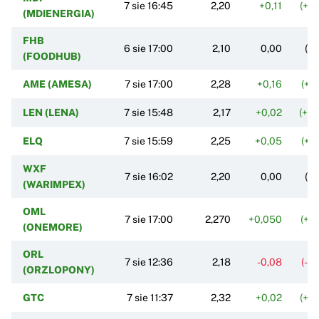
7 sie 16:45
2,20
+0,11
(+5
(MDIENERGIA)
FHB
6 sie 17:00
2,10
0,00
(0
(FOODHUB)
AME (AMESA)
7 sie 17:00
2,28
+0,16
(+7
LEN (LENA)
7 sie 15:48
2,17
+0,02
(+0
ELQ
7 sie 15:59
2,25
+0,05
(+2
WXF
7 sie 16:02
2,20
0,00
(0
(WARIMPEX)
OML
7 sie 17:00
2,270
+0,050
(+2
(ONEMORE)
ORL
7 sie 12:36
2,18
-0,08
(-3
(ORZLOPONY)
GTC
7 sie 11:37
2,32
+0,02
(+0