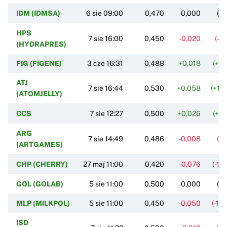
IDM (IDMSA)
6 sie 09:00
0,470
0,000
(0
HPS
7 sie 16:00
0,450
-0,020
(-4
(HYDRAPRES)
FIG (FIGENE)
3 cze 16:31
0,488
+0,018
(+3
ATJ
7 sie 16:44
0,530
+0,058
(+12
(ATOMJELLY)
CCS
7 sie 12:27
0,500
+0,026
(+5
ARG
7 sie 14:49
0,486
-0,008
(-1
(ARTGAMES)
CHP (CHERRY)
27 maj 11:00
0,420
-0,076
(-15
GOL (GOLAB)
5 sie 11:00
0,500
0,000
(0
MLP (MILKPOL)
5 sie 11:00
0,450
-0,050
(-10
ISD