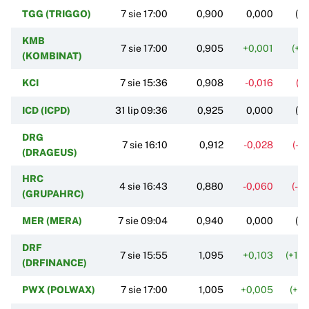
TGG (TRIGGO)
7 sie 17:00
0,900
0,000
(0
KMB
7 sie 17:00
0,905
+0,001
(+0
(KOMBINAT)
KCI
7 sie 15:36
0,908
-0,016
(-1
ICD (ICPD)
31 lip 09:36
0,925
0,000
(0
DRG
7 sie 16:10
0,912
-0,028
(-2
(DRAGEUS)
HRC
4 sie 16:43
0,880
-0,060
(-6
(GRUPAHRC)
MER (MERA)
7 sie 09:04
0,940
0,000
(0
DRF
7 sie 15:55
1,095
+0,103
(+10
(DRFINANCE)
PWX (POLWAX)
7 sie 17:00
1,005
+0,005
(+0