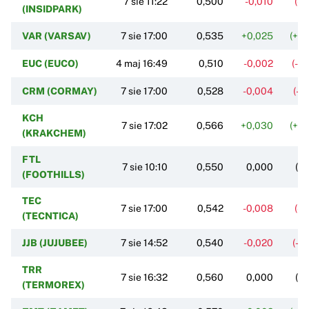
7 sie 11:22
0,500
-0,010
(-1
(INSIDPARK)
VAR (VARSAV)
7 sie 17:00
0,535
+0,025
(+4
EUC (EUCO)
4 maj 16:49
0,510
-0,002
(-0
CRM (CORMAY)
7 sie 17:00
0,528
-0,004
(-0
KCH
7 sie 17:02
0,566
+0,030
(+5
(KRAKCHEM)
FTL
7 sie 10:10
0,550
0,000
(0
(FOOTHILLS)
TEC
7 sie 17:00
0,542
-0,008
(-1
(TECNTICA)
JJB (JUJUBEE)
7 sie 14:52
0,540
-0,020
(-3
TRR
7 sie 16:32
0,560
0,000
(0
(TERMOREX)