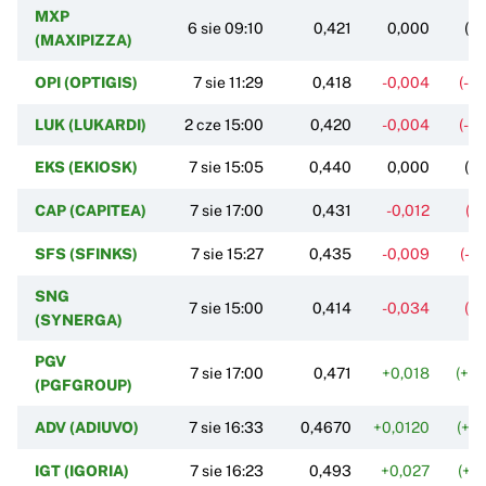
MXP
6 sie 09:10
0,421
0,000
(0
(MAXIPIZZA)
OPI (OPTIGIS)
7 sie 11:29
0,418
-0,004
(-0
LUK (LUKARDI)
2 cze 15:00
0,420
-0,004
(-0
EKS (EKIOSK)
7 sie 15:05
0,440
0,000
(0
CAP (CAPITEA)
7 sie 17:00
0,431
-0,012
(-2
SFS (SFINKS)
7 sie 15:27
0,435
-0,009
(-2
SNG
7 sie 15:00
0,414
-0,034
(-7
(SYNERGA)
PGV
7 sie 17:00
0,471
+0,018
(+3
(PGFGROUP)
ADV (ADIUVO)
7 sie 16:33
0,4670
+0,0120
(+2
IGT (IGORIA)
7 sie 16:23
0,493
+0,027
(+5