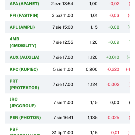
APA (APANET)
2 cze 13:54
1,00
-0,02
(-1
FFI (FASTFIN)
3 paź 11:00
1,01
-0,03
(-2
APL (AMPLI)
7 sie 15:00
1,15
+0,08
(+7
4MB
7 sie 12:55
1,20
+0,09
(+8
(4MOBILITY)
AUX (AUXILIA)
7 sie 17:00
1,120
+0,010
(+0
KPC (KUPIEC)
5 sie 11:00
0,900
-0,220
(-19
PRT
7 sie 17:00
1,124
-0,002
(-0
(PROTEKTOR)
JRC
7 sie 11:00
1,15
0,00
(0
(JRCGROUP)
PEN (PHOTON)
7 sie 16:41
1,135
-0,025
(-2
PBF
31 lip 11:00
1,15
-0,01
(-0