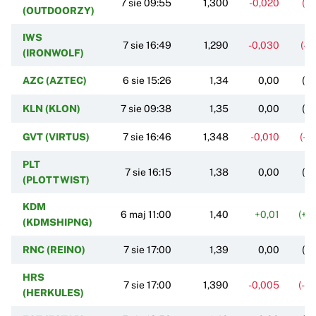
7 sie 09:55
1,300
-0,020
(-1
(OUTDOORZY)
IWS
7 sie 16:49
1,290
-0,030
(-2
(IRONWOLF)
AZC (AZTEC)
6 sie 15:26
1,34
0,00
(0
KLN (KLON)
7 sie 09:38
1,35
0,00
(0
GVT (VIRTUS)
7 sie 16:46
1,348
-0,010
(-0
PLT
7 sie 16:15
1,38
0,00
(0
(PLOTTWIST)
KDM
6 maj 11:00
1,40
+0,01
(+0
(KDMSHIPNG)
RNC (REINO)
7 sie 17:00
1,39
0,00
(0
HRS
7 sie 17:00
1,390
-0,005
(-0
(HERKULES)