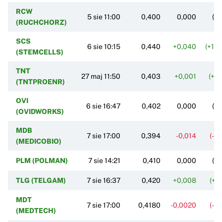
RCW
5 sie 11:00
0,400
0,000
(0
(RUCHCHORZ)
SCS
6 sie 10:15
0,440
+0,040
(+10
(STEMCELLS)
TNT
27 maj 11:50
0,403
+0,001
(+0
(TNTPROENR)
OVI
6 sie 16:47
0,402
0,000
(0
(OVIDWORKS)
MDB
7 sie 17:00
0,394
-0,014
(-3
(MEDICOBIO)
PLM (POLMAN)
7 sie 14:21
0,410
0,000
(0
TLG (TELGAM)
7 sie 16:37
0,420
+0,008
(+1
MDT
7 sie 17:00
0,4180
-0,0020
(-0
(MEDTECH)