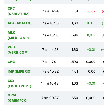
CRC
7 sie 14:24
1,51
-0,07
(-4
(CARPATHIA)
ADX (ADATEX)
7 sie 16:35
1,63
+0,05
(+3
MLK
7 sie 15:30
1,596
+0,012
(+0
(MILKILAND)
VRB
7 sie 14:23
1,60
+0,01
(+0
(VERBICOM)
CFG
7 sie 17:04
1,590
0,000
(0
IMP (IMPERIO)
7 sie 15:32
1,61
0,00
(0
EEX
4 maj 16:48
1,63
+0,01
(+0
(EKOEXPORT)
GRM
7 sie 09:37
1,650
0,000
(0
(GREMPCO)