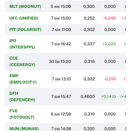
MLT (MOONLIT)
5 sie 15:00
0,300
0,000
(0
UFC (UNIFIED)
7 sie 15:00
0,252
-0,048
(-16
PIT (POLARISIT)
7 sie 11:00
0,302
0,000
(0
IPO
7 sie 16:42
0,337
+0,024
(+7
(INTERSPPL)
CCE
30 lip 15:00
0,316
0,000
(0
(CCENERGY)
EMP
7 sie 13:10
0,302
-0,016
(-5
(EMPLOCITY)
DFH
7 sie 15:47
0,4600
+0,1410
(+44
(DEFENCEH)
FVE
6 sie 12:59
0,319
0,000
(0
(FOTOVOLT)
MUN (MUNAR)
7 sie 14:28
0,320
0,000
(0