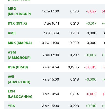
MRG
1 cze 17:00
0,170
-0,027
(-13
(MERLINGRP)
DTX (DITIX)
7 sie 16:11
0,216
+0,017
(+8
KME
7 sie 16:14
0,200
0,000
(0
MRK (MARKA)
10 kwi 11:00
0,200
0,000
(0
ASM
7 sie 17:00
0,207
+0,007
(+3
(ASMGROUP)
BSA (BRAS)
7 sie 14:54
0,1985
-0,0015
(-0
AVE
7 sie 15:00
0,218
+0,006
(+2
(ADVERTIGO)
LCN
7 sie 10:54
0,214
-0,002
(-0
(LABOCANNA)
YBS
3 sie 15:00
0,228
+0,010
(+4