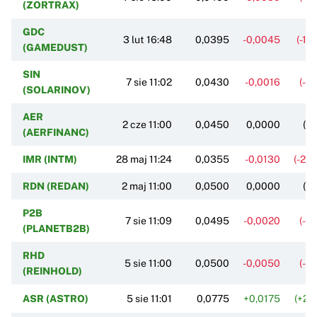
(ZORTRAX)
GDC
3 lut 16:48
0,0395
-0,0045
(-10
(GAMEDUST)
SIN
7 sie 11:02
0,0430
-0,0016
(-3
(SOLARINOV)
AER
2 cze 11:00
0,0450
0,0000
(0
(AERFINANC)
IMR (INTM)
28 maj 11:24
0,0355
-0,0130
(-26
RDN (REDAN)
2 maj 11:00
0,0500
0,0000
(0
P2B
7 sie 11:09
0,0495
-0,0020
(-3
(PLANETB2B)
RHD
5 sie 11:00
0,0500
-0,0050
(-9
(REINHOLD)
ASR (ASTRO)
5 sie 11:01
0,0775
+0,0175
(+29