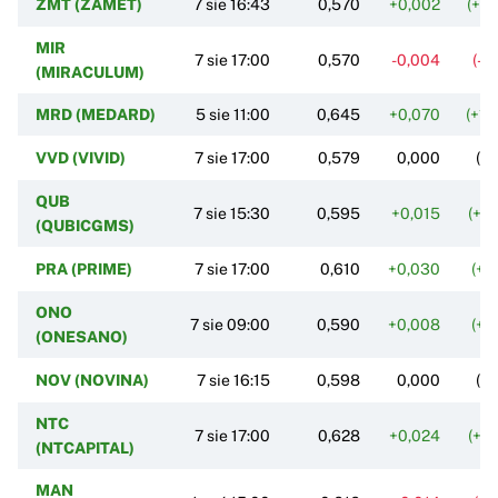
ZMT (ZAMET)
7 sie 16:43
0,570
+0,002
(+0
MIR
7 sie 17:00
0,570
-0,004
(-0
(MIRACULUM)
MRD (MEDARD)
5 sie 11:00
0,645
+0,070
(+12
VVD (VIVID)
7 sie 17:00
0,579
0,000
(0
QUB
7 sie 15:30
0,595
+0,015
(+2
(QUBICGMS)
PRA (PRIME)
7 sie 17:00
0,610
+0,030
(+5
ONO
7 sie 09:00
0,590
+0,008
(+1
(ONESANO)
NOV (NOVINA)
7 sie 16:15
0,598
0,000
(0
NTC
7 sie 17:00
0,628
+0,024
(+3
(NTCAPITAL)
MAN