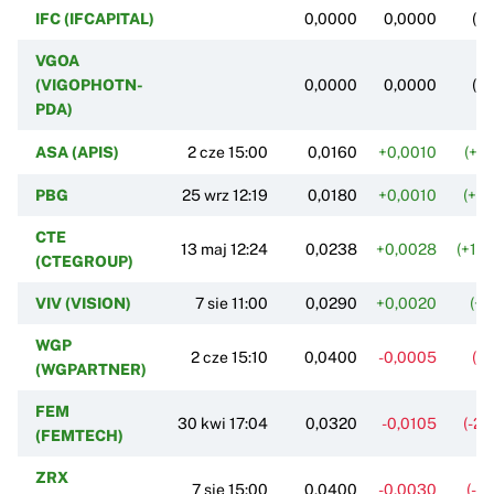
IFC (IFCAPITAL)
0,0000
0,0000
(0
VGOA
(VIGOPHOTN-
0,0000
0,0000
(0
PDA)
ASA (APIS)
2 cze 15:00
0,0160
+0,0010
(+6
PBG
25 wrz 12:19
0,0180
+0,0010
(+5
CTE
13 maj 12:24
0,0238
+0,0028
(+13
(CTEGROUP)
VIV (VISION)
7 sie 11:00
0,0290
+0,0020
(+7
WGP
2 cze 15:10
0,0400
-0,0005
(-1
(WGPARTNER)
FEM
30 kwi 17:04
0,0320
-0,0105
(-24
(FEMTECH)
ZRX
7 sie 15:00
0,0400
-0,0030
(-6