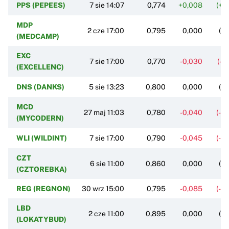
PPS (PEPEES)
7 sie 14:07
0,774
+0,008
(+1
MDP
2 cze 17:00
0,795
0,000
(0
(MEDCAMP)
EXC
7 sie 17:00
0,770
-0,030
(-3
(EXCELLENC)
DNS (DANKS)
5 sie 13:23
0,800
0,000
(0
MCD
27 maj 11:03
0,780
-0,040
(-4
(MYCODERN)
WLI (WILDINT)
7 sie 17:00
0,790
-0,045
(-5
CZT
6 sie 11:00
0,860
0,000
(0
(CZTOREBKA)
REG (REGNON)
30 wrz 15:00
0,795
-0,085
(-9
LBD
2 cze 11:00
0,895
0,000
(0
(LOKATYBUD)