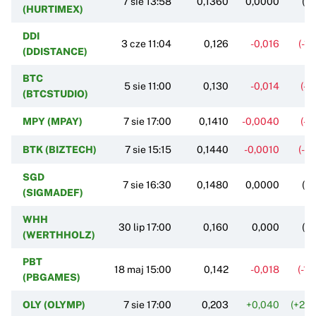
7 sie 13:58
0,1360
0,0000
(0
(HURTIMEX)
DDI
3 cze 11:04
0,126
-0,016
(-11
(DDISTANCE)
BTC
5 sie 11:00
0,130
-0,014
(-9
(BTCSTUDIO)
MPY (MPAY)
7 sie 17:00
0,1410
-0,0040
(-2
BTK (BIZTECH)
7 sie 15:15
0,1440
-0,0010
(-0
SGD
7 sie 16:30
0,1480
0,0000
(0
(SIGMADEF)
WHH
30 lip 17:00
0,160
0,000
(0
(WERTHHOLZ)
PBT
18 maj 15:00
0,142
-0,018
(-11
(PBGAMES)
OLY (OLYMP)
7 sie 17:00
0,203
+0,040
(+24