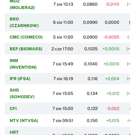
MO2
7 sie 15:13
0,0860
-0,0110
(-11
(MOLIERA2)
BRO
6 sie 11:00
0,0990
0,0000
(0
(CZARNKOW)
CMC (COMECO)
5 sie 11:00
0,0900
-0,0095
(-9
BEP (BIOMASS)
2 cze 17:00
0,1025
+0,0005
(+0
INM
7 sie 15:49
0,1040
+0,0010
(+0
(INVENTION)
IFR (IFSA)
7 sie 16:19
0,116
+0,004
(+3
SHD
7 sie 15:05
0,134
+0,012
(+9
(SOHODEV)
CFI
7 sie 15:00
0,122
-0,002
(-
NTV (NTVSA)
7 sie 09:51
0,150
+0,015
(+11
HRT