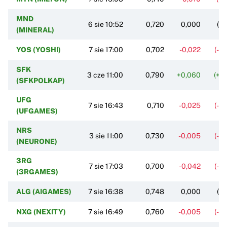
MND
6 sie 10:52
0,720
0,000
(0
(MINERAL)
YOS (YOSHI)
7 sie 17:00
0,702
-0,022
(-3
SFK
3 cze 11:00
0,790
+0,060
(+8
(SFKPOLKAP)
UFG
7 sie 16:43
0,710
-0,025
(-3
(UFGAMES)
NRS
3 sie 11:00
0,730
-0,005
(-0
(NEURONE)
3RG
7 sie 17:03
0,700
-0,042
(-5
(3RGAMES)
ALG (AIGAMES)
7 sie 16:38
0,748
0,000
(0
NXG (NEXITY)
7 sie 16:49
0,760
-0,005
(-0