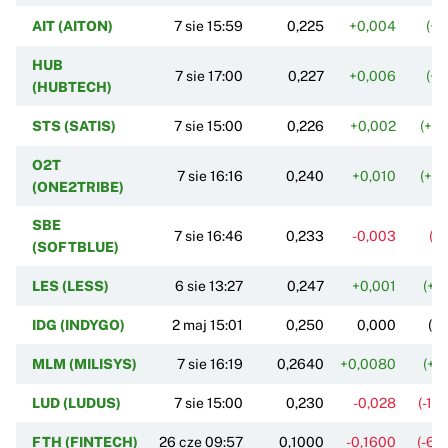
AIT (AITON)
7 sie 15:59
0,225
+0,004
(+1
HUB
7 sie 17:00
0,227
+0,006
(+2
(HUBTECH)
STS (SATIS)
7 sie 15:00
0,226
+0,002
(+0
O2T
7 sie 16:16
0,240
+0,010
(+4
(ONE2TRIBE)
SBE
7 sie 16:46
0,233
-0,003
(-1
(SOFTBLUE)
LES (LESS)
6 sie 13:27
0,247
+0,001
(+0
IDG (INDYGO)
2 maj 15:01
0,250
0,000
(0
MLM (MILISYS)
7 sie 16:19
0,2640
+0,0080
(+3
LUD (LUDUS)
7 sie 15:00
0,230
-0,028
(-10
FTH (FINTECH)
26 cze 09:57
0,1000
-0,1600
(-61