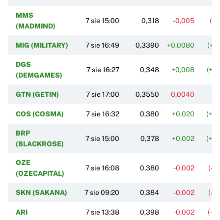
MMS
7 sie 15:00
0,318
-0,005
(-1
(MADMIND)
MIG (MILITARY)
7 sie 16:49
0,3390
+0,0080
(+2
DGS
7 sie 16:27
0,348
+0,008
(+2
(DEMGAMES)
GTN (GETIN)
7 sie 17:00
0,3550
-0,0040
(-
COS (COSMA)
7 sie 16:32
0,380
+0,020
(+5
BRP
7 sie 15:00
0,378
+0,002
(+0
(BLACKROSE)
OZE
7 sie 16:08
0,380
-0,002
(-0
(OZECAPITAL)
SKN (SAKANA)
7 sie 09:20
0,384
-0,002
(-0
ARI
7 sie 13:38
0,398
-0,002
(-0