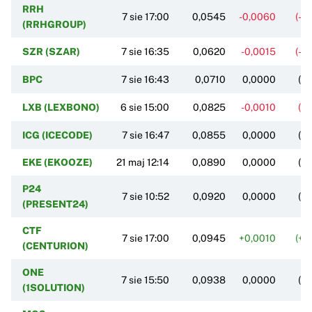
RRH
7 sie 17:00
0,0545
-0,0060
(-9
(RRHGROUP)
SZR (SZAR)
7 sie 16:35
0,0620
-0,0015
(-2
BPC
7 sie 16:43
0,0710
0,0000
(0
LXB (LEXBONO)
6 sie 15:00
0,0825
-0,0010
(-1
ICG (ICECODE)
7 sie 16:47
0,0855
0,0000
(0
EKE (EKOOZE)
21 maj 12:14
0,0890
0,0000
(0
P24
7 sie 10:52
0,0920
0,0000
(0
(PRESENT24)
CTF
7 sie 17:00
0,0945
+0,0010
(+1
(CENTURION)
ONE
7 sie 15:50
0,0938
0,0000
(0
(1SOLUTION)