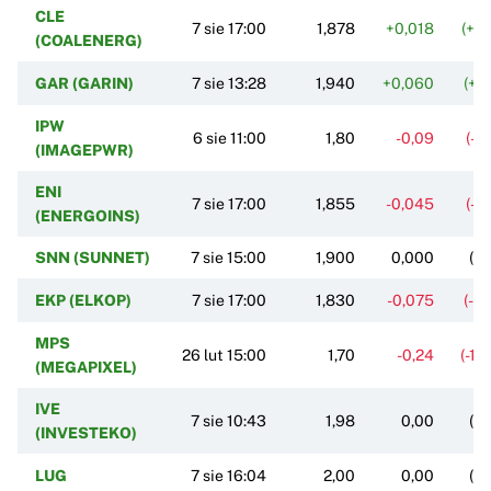
CLE
7 sie 17:00
1,878
+0,018
(+0
(COALENERG)
GAR (GARIN)
7 sie 13:28
1,940
+0,060
(+3
IPW
6 sie 11:00
1,80
-0,09
(-4
(IMAGEPWR)
ENI
7 sie 17:00
1,855
-0,045
(-2
(ENERGOINS)
SNN (SUNNET)
7 sie 15:00
1,900
0,000
(0
EKP (ELKOP)
7 sie 17:00
1,830
-0,075
(-3
MPS
26 lut 15:00
1,70
-0,24
(-12
(MEGAPIXEL)
IVE
7 sie 10:43
1,98
0,00
(0
(INVESTEKO)
LUG
7 sie 16:04
2,00
0,00
(0